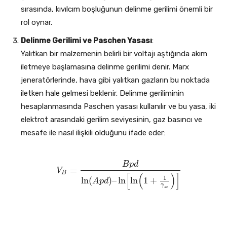
sırasında, kıvılcım boşluğunun delinme gerilimi önemli bir
rol oynar.
Delinme Gerilimi ve Paschen Yasası
:
Yalıtkan bir malzemenin belirli bir voltajı aştığında akım
iletmeye başlamasına delinme gerilimi denir. Marx
jeneratörlerinde, hava gibi yalıtkan gazların bu noktada
iletken hale gelmesi beklenir. Delinme geriliminin
hesaplanmasında Paschen yasası kullanılır ve bu yasa, iki
elektrot arasındaki gerilim seviyesinin, gaz basıncı ve
mesafe ile nasıl ilişkili olduğunu ifade eder:
B
p
d
=
V
V
B
=
B
p
d
ln
(
A
p
d
)
–
ln
[
ln
(
1
+
1
γ
s
e
)
]
B
[
(
)
]
1
ln
(
)
–
ln
ln
1
+
A
p
d
γ
s
e