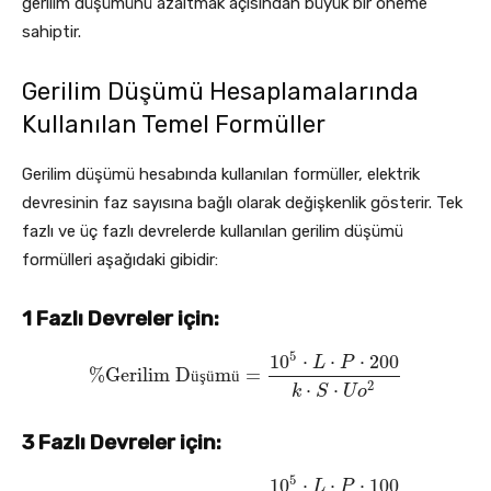
gerilim düşümünü azaltmak açısından büyük bir öneme
sahiptir.
Gerilim Düşümü Hesaplamalarında
Kullanılan Temel Formüller
Gerilim düşümü hesabında kullanılan formüller, elektrik
devresinin faz sayısına bağlı olarak değişkenlik gösterir. Tek
fazlı ve üç fazlı devrelerde kullanılan gerilim düşümü
formülleri aşağıdaki gibidir:
1 Fazlı Devreler için:
5
10
⋅
⋅
⋅
200
L
P
%
Gerilim D
m
=
%
Gerilim Düşümü
ü
ş
ü
=
ü
10
5
⋅
L
⋅
P
⋅
200
k
⋅
S
⋅
U
o
2
2
⋅
⋅
k
S
U
o
3 Fazlı Devreler için:
5
10
⋅
⋅
⋅
100
L
P