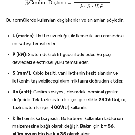
%
Gerilim D
m
=
%
Gerilim Düşümü
ü
ş
ü
=
ü
10
5
⋅
L
⋅
P
⋅
100
k
⋅
S
⋅
U
o
2
2
⋅
⋅
k
S
U
o
Bu formüllerde kullanılan değişkenler ve anlamları şöyledir:
L (metre)
: Hattın uzunluğu, iletkenin iki ucu arasındaki
mesafeyi temsil eder.
P (kW)
: Sistemdeki aktif gücü ifade eder. Bu güç,
devredeki elektriksel yükü temsil eder.
S (mm²)
: Kablo kesiti, yani iletkenin kesit alanıdır ve
iletkenin taşıyabileceği akım miktarını doğrudan etkiler.
Uo (volt)
: Gerilim seviyesi, devredeki nominal gerilim
değeridir. Tek fazlı sistemler için genellikle
230V
(Uo), üç
fazlı sistemler için
400V
(U) kullanılır.
k
: İletkenlik katsayısıdır. Bu katsayı, kullanılan kablonun
malzemesine bağlı olarak değişir.
Bakır
için
k = 56
,
alüminyum
için ise
k = 35
olarak alınır.