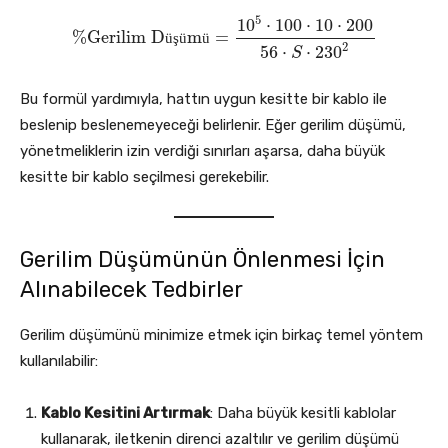
5
10
⋅
100
⋅
10
⋅
200
%
Gerilim D
m
=
%
Gerilim Düşümü
ü
ş
ü
=
10
ü
5
⋅
100
⋅
10
⋅
200
56
⋅
S
⋅
230
2
2
56
⋅
⋅
230
S
Bu formül yardımıyla, hattın uygun kesitte bir kablo ile
beslenip beslenemeyeceği belirlenir. Eğer gerilim düşümü,
yönetmeliklerin izin verdiği sınırları aşarsa, daha büyük
kesitte bir kablo seçilmesi gerekebilir.
Gerilim Düşümünün Önlenmesi İçin
Alınabilecek Tedbirler
Gerilim düşümünü minimize etmek için birkaç temel yöntem
kullanılabilir:
Kablo Kesitini Artırmak
: Daha büyük kesitli kablolar
kullanarak, iletkenin direnci azaltılır ve gerilim düşümü