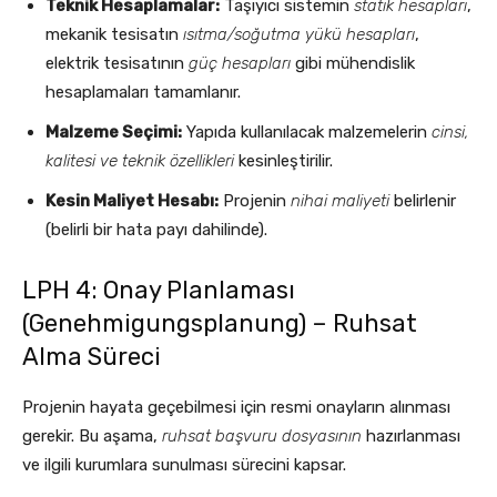
Teknik Hesaplamalar:
Taşıyıcı sistemin
statik hesapları
,
mekanik tesisatın
ısıtma/soğutma yükü hesapları
,
elektrik tesisatının
güç hesapları
gibi mühendislik
hesaplamaları tamamlanır.
Malzeme Seçimi:
Yapıda kullanılacak malzemelerin
cinsi,
kalitesi ve teknik özellikleri
kesinleştirilir.
Kesin Maliyet Hesabı:
Projenin
nihai maliyeti
belirlenir
(belirli bir hata payı dahilinde).
LPH 4: Onay Planlaması
(Genehmigungsplanung) – Ruhsat
Alma Süreci
Projenin hayata geçebilmesi için resmi onayların alınması
gerekir. Bu aşama,
ruhsat başvuru dosyasının
hazırlanması
ve ilgili kurumlara sunulması sürecini kapsar.