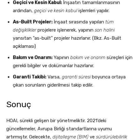
Geçici ve Kesin Kabul:
İnşaatın tamamlanmasının
ardından,
geçici ve kesin kabul
işlemleri yapılır.
As-Built Projeler:
İnşaat sırasında yapılan
tüm
değişiklikler
projelere işlenerek, yapının
son halini
yansıtan “as-built” projeler hazırlanır. (Bkz. As-Built
açıklaması)
Bakım ve Onarım:
Yapının
bakım ve onarım
süreçleri için
gerekli bilgiler ve dokümanlar hazırlanır.
Garanti Takibi:
Varsa,
garanti süresi
boyunca ortaya
çıkan sorunların giderilmesi takip edilir.
Sonuç
HOAI, sürekli gelişen bir yönetmeliktir. 2021’deki
güncellemeler, Avrupa Birliği standartlarına uyumu
artırmıştır. Gelecekte,
dijitalleşme (BIM)
ve
sürdürülebilirlik