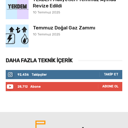
Revize Edildi
10 Temmuz 2025
Temmuz Doğal Gaz Zammı
10 Temmuz 2025
DAHA FAZLA TEKNIK İÇERIK
TAKIP ET
92,436
Takipçiler
ABONE OL
28,712
Abone