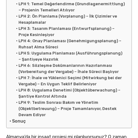
LPH 1: Temel Değerlendirme (Grundlagenermittlung)
– Projenin Temelleri Atılıyor
LPH 2: Ön Planlama (Vorplanung) – İlk Çizimler ve
Hesaplamalar
LPH 3: Tasarım Planlaması (Entwurfsplanung) –
Proje Kesinleşiyor
LPH 4: Onay Planlaması (Genehmigungsplanung) –
Ruhsat Alma Süreci
LPH 5: Uygulama Planlaması (Ausführungsplanung)
– Şantiyeye Hazırlık
LPH 6: Sözleşme Dokümanlarının Hazırlanması
(Vorbereitung der Vergabe) – İhale Süreci Başlıyor
LPH 7: İhale ve Yüklenici Seçimi (Mitwirkung bei der
Vergabe) – En Uygun Teklif Belirleniyor
LPH 8: Uygulama Denetimi (Objektüberwachung) –
Şantiye Kontrol Altında
LPH 9: Teslim Sonrası Bakım ve Yönetim
(Objektbetreuung) – Proje Tamamlanıyor, Destek
Devam Ediyor
Sonuç
Almanya’da bir inşaat projesi mi planlıyorsunuz? O zaman