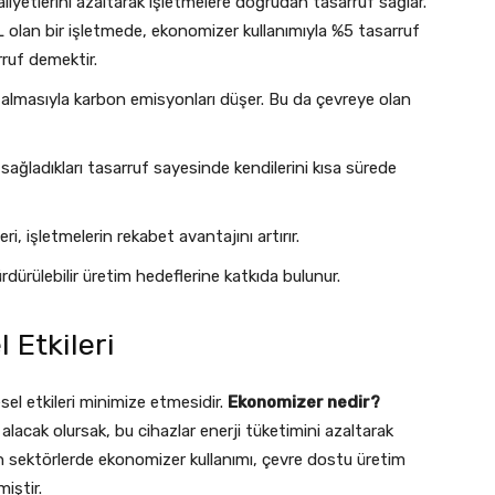
liyetlerini azaltarak işletmelere doğrudan tasarruf sağlar.
L olan bir işletmede, ekonomizer kullanımıyla %5 tasarruf
rruf demektir.
zalmasıyla karbon emisyonları düşer. Bu da çevreye olan
sağladıkları tasarruf sayesinde kendilerini kısa sürede
i, işletmelerin rekabet avantajını artırır.
dürülebilir üretim hedeflerine katkıda bulunur.
 Etkileri
sel etkileri minimize etmesidir.
Ekonomizer nedir?
lacak olursak, bu cihazlar enerji tüketimini azaltarak
ğun sektörlerde ekonomizer kullanımı, çevre dostu üretim
iştir.