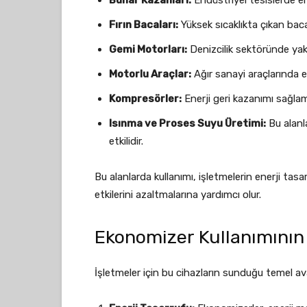
Buhar Kazanları:
Endüstriyel tesislerde en
Fırın Bacaları:
Yüksek sıcaklıkta çıkan baca 
Gemi Motorları:
Denizcilik sektöründe yakıt
Motorlu Araçlar:
Ağır sanayi araçlarında ener
Kompresörler:
Enerji geri kazanımı sağlama
Isınma ve Proses Suyu Üretimi:
Bu alanl
etkilidir.
Bu alanlarda kullanımı, işletmelerin enerji tas
etkilerini azaltmalarına yardımcı olur.
Ekonomizer Kullanımının 
İşletmeler için bu cihazların sunduğu temel ava