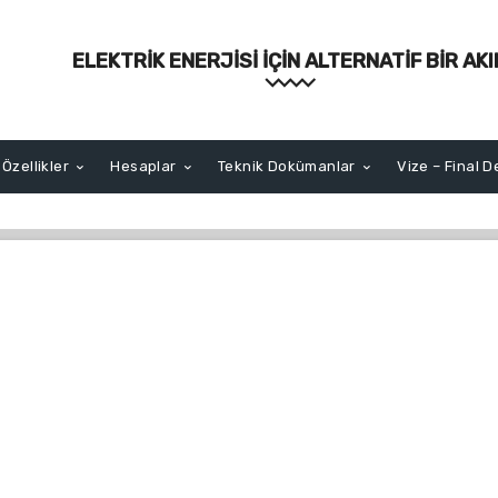
ELEKTRIK ENERJISI İÇIN ALTERNATIF BIR AK
 Özellikler
Hesaplar
Teknik Dokümanlar
Vize – Final D