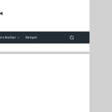
IM
ers Notları
İletişim