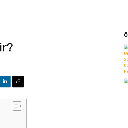
Ö
ir?