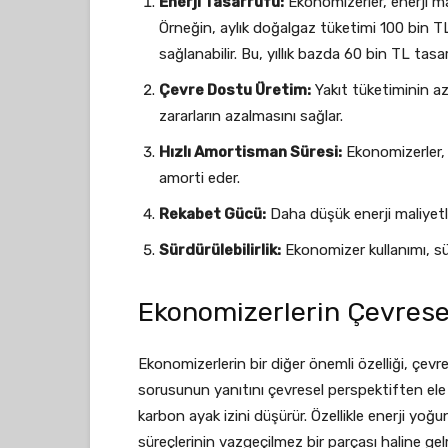
Enerji Tasarrufu:
Ekonomizerler, enerji ma
Örneğin, aylık doğalgaz tüketimi 100 bin T
sağlanabilir. Bu, yıllık bazda 60 bin TL tasa
Çevre Dostu Üretim:
Yakıt tüketiminin a
zararların azalmasını sağlar.
Hızlı Amortisman Süresi:
Ekonomizerler, 
amorti eder.
Rekabet Gücü:
Daha düşük enerji maliyetler
Sürdürülebilirlik:
Ekonomizer kullanımı, sür
Ekonomizerlerin Çevresel
Ekonomizerlerin bir diğer önemli özelliği, çevre
sorusunun yanıtını çevresel perspektiften ele a
karbon ayak izini düşürür. Özellikle enerji yo
süreçlerinin vazgeçilmez bir parçası haline gelm