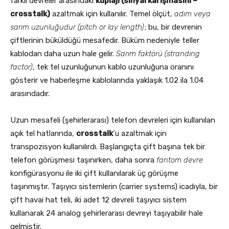
farklı devreler arasındaki
kuplajı (sinyal karışmasını –
crosstalk)
azaltmak için kullanılır. Temel ölçüt,
adım veya
sarım uzunluğudur (pitch or lay length)
; bu, bir devrenin
çiftlerinin büküldüğü mesafedir. Büküm nedeniyle teller
kablodan daha uzun hale gelir.
Sarım faktörü (stranding
factor)
, tek tel uzunluğunun kablo uzunluğuna oranını
gösterir ve haberleşme kablolarında yaklaşık 1.02 ila 1.04
arasındadır.
Uzun mesafeli (şehirlerarası) telefon devreleri için kullanılan
açık tel hatlarında,
crosstalk
‘u azaltmak için
transpozisyon kullanılırdı. Başlangıçta çift başına tek bir
telefon görüşmesi taşınırken, daha sonra
fantom devre
konfigürasyonu ile iki çift kullanılarak üç görüşme
taşınmıştır. Taşıyıcı sistemlerin (carrier systems) icadıyla, bir
çift havai hat teli, iki adet 12 devreli taşıyıcı sistem
kullanarak 24 analog şehirlerarası devreyi taşıyabilir hale
gelmiştir.