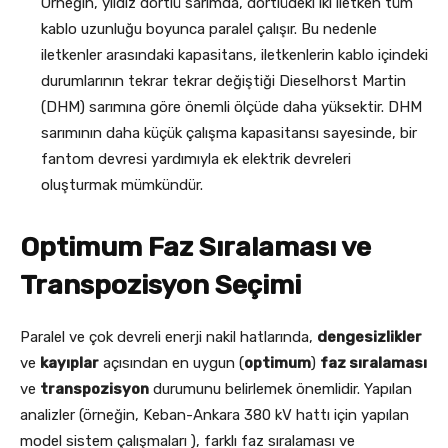
Örneğin, yıldız dörtlü sarımda, dörtlüdeki iki iletken tüm
kablo uzunluğu boyunca paralel çalışır. Bu nedenle
iletkenler arasındaki kapasitans, iletkenlerin kablo içindeki
durumlarının tekrar tekrar değiştiği Dieselhorst Martin
(DHM) sarımına göre önemli ölçüde daha yüksektir. DHM
sarımının daha küçük çalışma kapasitansı sayesinde, bir
fantom devresi yardımıyla ek elektrik devreleri
oluşturmak mümkündür.
Optimum Faz Sıralaması ve
Transpozisyon Seçimi
Paralel ve çok devreli enerji nakil hatlarında,
dengesizlikler
ve
kayıplar
açısından en uygun (
optimum
)
faz sıralaması
ve
transpozisyon
durumunu belirlemek önemlidir
. Yapılan
analizler (örneğin, Keban-Ankara 380 kV hattı için yapılan
model sistem çalışmaları
), farklı faz sıralaması ve