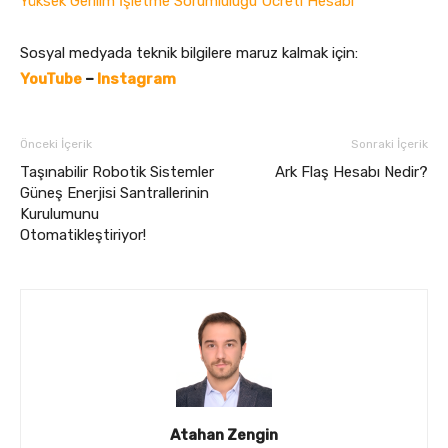
Yüksek Gerilim İşletme Sorumluluğu Ücreti Hesabı
Sosyal medyada teknik bilgilere maruz kalmak için:
YouTube
–
Instagram
Önceki İçerik
Sonraki İçerik
Taşınabilir Robotik Sistemler
Ark Flaş Hesabı Nedir?
Güneş Enerjisi Santrallerinin
Kurulumunu
Otomatikleştiriyor!
Atahan Zengin