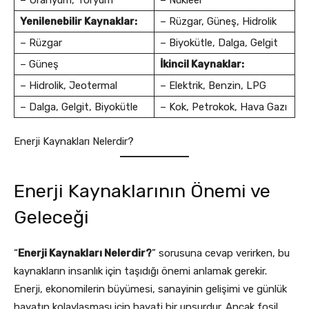
– Uranyum, Toryum
– Nükleer
Yenilenebilir Kaynaklar:
– Rüzgar, Güneş, Hidrolik
– Rüzgar
– Biyokütle, Dalga, Gelgit
– Güneş
İkincil Kaynaklar:
– Hidrolik, Jeotermal
– Elektrik, Benzin, LPG
– Dalga, Gelgit, Biyokütle
– Kok, Petrokok, Hava Gazı
Enerji Kaynakları Nelerdir?
Enerji Kaynaklarının Önemi ve
Geleceği
“
Enerji Kaynakları Nelerdir?
” sorusuna cevap verirken, bu
kaynakların insanlık için taşıdığı önemi anlamak gerekir.
Enerji, ekonomilerin büyümesi, sanayinin gelişimi ve günlük
hayatın kolaylaşması için hayati bir unsurdur. Ancak fosil